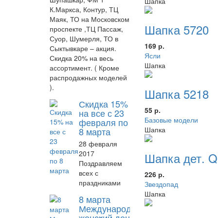
Шапка
К.Маркса, Контур, ТЦ
Маяк, ТО на Московском
Шапка 5720
проспекте ,ТЦ Пассаж,
Суор, Шумерля, ТО в
169 р.
Сыктывкаре – акция.
Ясли
Скидка 20% на весь
Шапка
ассортимент. ( Кроме
распродажных моделей
).
Шапка 5218
Скидка 15%
55 р.
на все с 23
Базовые модели
февраля по
Шапка
8 марта
28 февраля
2017
Шапка дет. 
Поздравляем
всех с
226 р.
праздниками
Звездопад
Шапка
8 марта
Международный
женский день