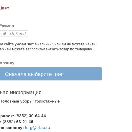
Цвет
Размер
елый
48, белый
а сайте указан "нет в наличии", или вы не можете найти
р - вы можете запросить/заказать товар по телефону
корзину
Сначала выберите цвет
ная информация
 головные уборы, трикотажные
равок:
(8352)
30-64-44
:
(8352)
63-21-46
по запросу:
torg@trfab.ru