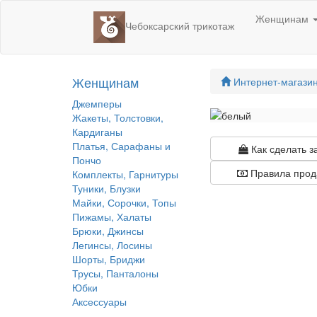
Женщинам
Чебоксарский трикотаж
Женщинам
Интернет-магази
Джемперы
Жакеты, Толстовки,
Кардиганы
Платья, Сарафаны и
Как сделать з
Пончо
Правила прод
Комплекты, Гарнитуры
Туники, Блузки
Майки, Сорочки, Топы
Пижамы, Халаты
Брюки, Джинсы
Легинсы, Лосины
Шорты, Бриджи
Трусы, Панталоны
Юбки
Аксессуары