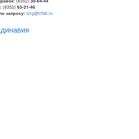
равок:
(8352)
30-64-44
:
(8352)
63-21-46
по запросу:
torg@trfab.ru
ндинавия