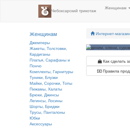
Женщинам
Чебоксарский трикотаж
Женщинам
Интернет-магази
Джемперы
Жакеты, Толстовки,
Кардиганы
Платья, Сарафаны и
Как сделать з
Пончо
Правила прод
Комплекты, Гарнитуры
Туники, Блузки
Майки, Сорочки, Топы
Пижамы, Халаты
Брюки, Джинсы
Легинсы, Лосины
Шорты, Бриджи
Трусы, Панталоны
Юбки
Аксессуары