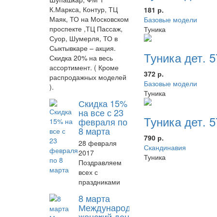
К.Маркса, Контур, ТЦ
181 р.
Маяк, ТО на Московском
Базовые модели
проспекте ,ТЦ Пассаж,
Туника
Суор, Шумерля, ТО в
Сыктывкаре – акция.
Туника дет. 
Скидка 20% на весь
ассортимент. ( Кроме
372 р.
распродажных моделей
Базовые модели
).
Туника
Скидка 15%
на все с 23
Туника дет. 
февраля по
8 марта
790 р.
28 февраля
Скандинавия
2017
Туника
Поздравляем
всех с
праздниками
8 марта
Международный
женский день