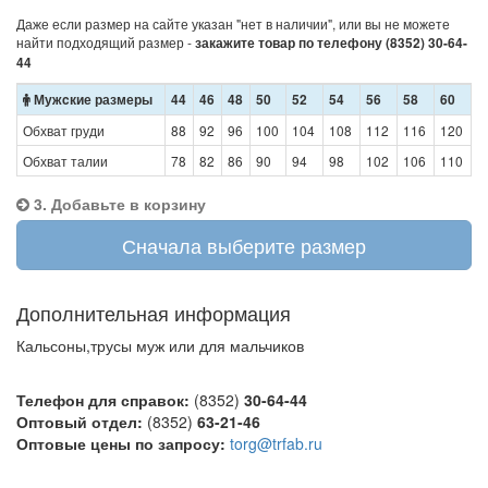
Даже если размер на сайте указан "нет в наличии", или вы не можете
найти подходящий размер -
закажите товар по телефону (8352) 30-64-
44
Мужcкие размеры
44
46
48
50
52
54
56
58
60
Обхват груди
88
92
96
100
104
108
112
116
120
Обхват талии
78
82
86
90
94
98
102
106
110
3. Добавьте в корзину
Сначала выберите размер
Дополнительная информация
Кальсоны,трусы муж или для мальчиков
Телефон для справок:
(8352)
30-64-44
Оптовый отдел:
(8352)
63-21-46
Оптовые цены по запросу:
torg@trfab.ru