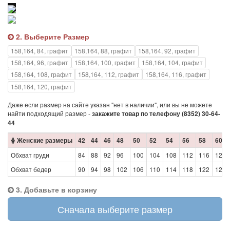
2. Выберите Размер
158,164, 84, графит
158,164, 88, графит
158,164, 92, графит
158,164, 96, графит
158,164, 100, графит
158,164, 104, графит
158,164, 108, графит
158,164, 112, графит
158,164, 116, графит
158,164, 120, графит
Даже если размер на сайте указан "нет в наличии", или вы не можете
найти подходящий размер -
закажите товар по телефону (8352) 30-64-
44
Женские размеры
42
44
46
48
50
52
54
56
58
60
Обхват груди
84
88
92
96
100
104
108
112
116
120
Обхват бедер
90
94
98
102
106
110
114
118
122
126
3. Добавьте в корзину
Сначала выберите размер