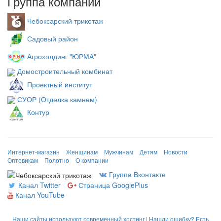
Группа компаний
Чебоксарский трикотаж
Садовый район
Агрохолдинг "ЮРМА"
Домостроительный комбинат
Проектный институт
СУОР (Отделка камнем)
Контур
Интернет-магазин
Женщинам
Мужчинам
Детям
Новости
Оптовикам
Полотно
О компании
Группа Вконтакте
Канал Twitter
Страница GooglePlus
Канал YouTube
Наши сайты используют современный хостинг
|
Нашли ошибку? Есть