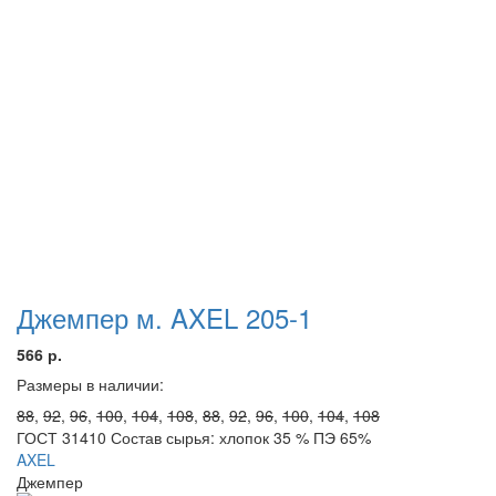
Джемпер м. AXEL 205-1
566 р.
Размеры в наличии:
88
,
92
,
96
,
100
,
104
,
108
,
88
,
92
,
96
,
100
,
104
,
108
ГОСТ 31410 Состав сырья: хлопок 35 % ПЭ 65%
AXEL
Джемпер