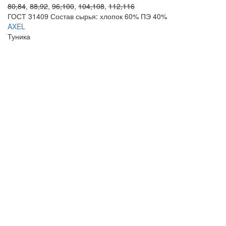
80,84
,
88,92
,
96,100
,
104,108
,
112,116
ГОСТ 31409 Состав сырья: хлопок 60% ПЭ 40%
AXEL
Туника