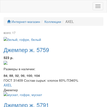
Toggl
naviga
Интернет-магазин
Коллекции
AXEL
всего: 17
Джемпер ж. 5759
523 р.
Размеры в наличии:
84
,
88
,
92
,
96
,
100
,
104
ГОСТ 31409 Состав сырья: хлопок 60% ПЭ40%
AXEL
Джемпер
Джемпер ж. 5791