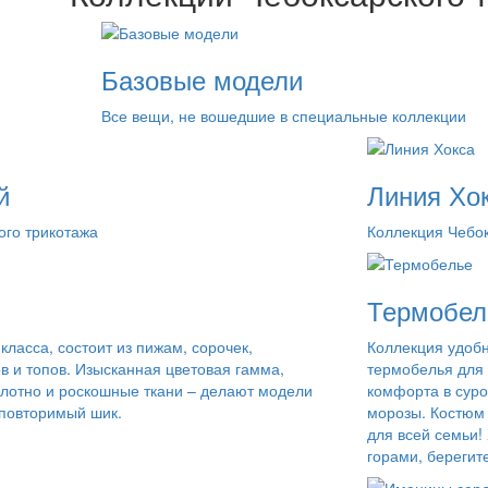
Базовые модели
Все вещи, не вошедшие в специальные коллекции
й
Линия Хо
ого трикотажа
Коллекция Чебок
Термобел
класса, состоит из пижам, сорочек,
Коллекция удоб
в и топов. Изысканная цветовая гамма,
термобелья для 
лотно и роскошные ткани – делают модели
комфорта в суро
повторимый шик.
морозы. Костюм
для всей семьи!
горами, берегите