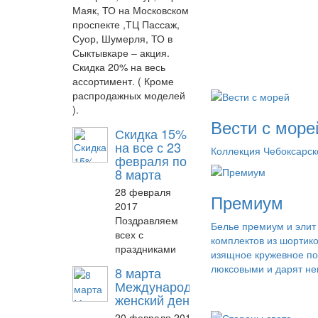
Маяк, ТО на Московском
проспекте ,ТЦ Пассаж,
Суор, Шумерля, ТО в
Сыктывкаре – акция.
Скидка 20% на весь
ассортимент. ( Кроме
распродажных моделей
).
Вести с море
Скидка 15%
на все с 23
Коллекция Чебоксарск
февраля по
8 марта
28 февраля
Премиум
2017
Поздравляем
Белье премиум и элит 
всех с
комплектов из шортико
праздниками
изящное кружевное по
люксовыми и дарят не
8 марта
Международный
женский день
20 февраля 2017