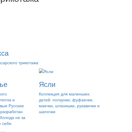
кса
сарского трикотажа
ье
Ясли
ного
Коллекция для маленьких
тепла и
детей: ползунки, фуфаечки,
вые Русские
маечки, штанишки, рукавички и
 разработан
шапочки
 Холода не за
 себя.