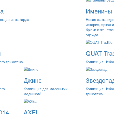
та
Именины 
екция из жакарда
Новая жаккардо
история, яркая 
брюки и женстве
одежда.
ы
QUAT Trad
ого трикотажа
Коллекция Чебок
Джинс
Звездопа
ого
Коллекция для маленьких
Коллекция Чебок
модников!
трикотажа
014
AXEL